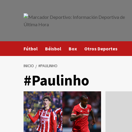
Saltar
al
contenido
Fútbol
Béisbol
Box
Otros Deportes
INICIO
#PAULINHO
#Paulinho