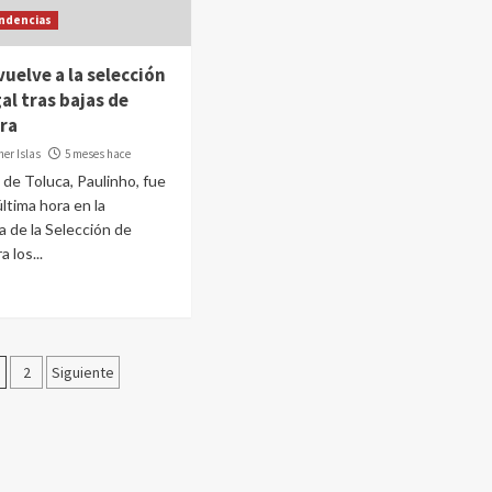
ndencias
vuelve a la selección
al tras bajas de
ra
er Islas
5 meses hace
 de Toluca, Paulinho, fue
última hora en la
a de la Selección de
 los...
aginación
2
Siguiente
e
ntradas