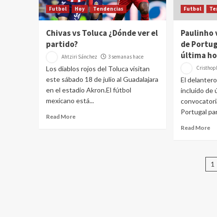
Futbol
Hoy
Tendencias
Futbol
Te
Chivas vs Toluca ¿Dónde ver el
Paulinho 
partido?
de Portug
última ho
Ahtziri Sánchez
3 semanas hace
Los diablos rojos del Toluca visitan
Cristhoph
este sábado 18 de julio al Guadalajara
El delantero
en el estadio Akron.El fútbol
incluido de 
mexicano está...
convocatori
Portugal para
Read More
Read More
P
1
d
e