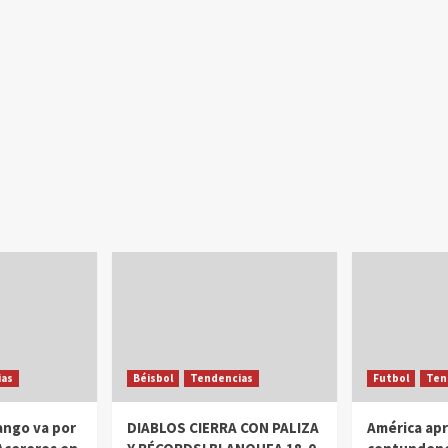
as
Béisbol
Tendencias
Futbol
Ten
ango va por
DIABLOS CIERRA CON PALIZA
América ap