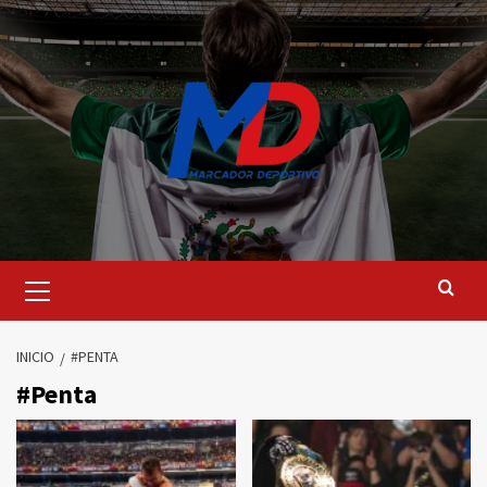
Saltar
al
contenido
Menú
principal
INICIO
#PENTA
#Penta