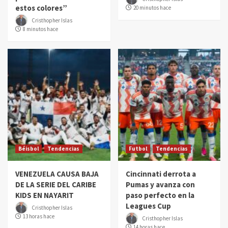
estos colores”
20 minutos hace
Cristhopher Islas
8 minutos hace
Béisbol
Tendencias
Futbol
Tendencias
VENEZUELA CAUSA BAJA
Cincinnati derrota a
DE LA SERIE DEL CARIBE
Pumas y avanza con
KIDS EN NAYARIT
paso perfecto en la
Leagues Cup
Cristhopher Islas
13 horas hace
Cristhopher Islas
14 horas hace