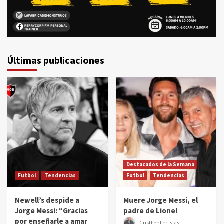
Últimas publicaciones
Destacados de la Semana
Futbol
Tendencias
Futbol
Tendencias
Newell’s despide a
Muere Jorge Messi, el
Jorge Messi: “Gracias
padre de Lionel
por enseñarle a amar
Cristhopher Islas