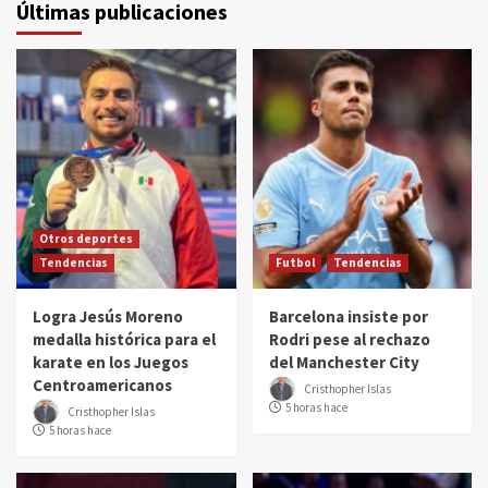
Últimas publicaciones
Otros deportes
Tendencias
Futbol
Tendencias
Logra Jesús Moreno
Barcelona insiste por
medalla histórica para el
Rodri pese al rechazo
karate en los Juegos
del Manchester City
Centroamericanos
Cristhopher Islas
5 horas hace
Cristhopher Islas
5 horas hace