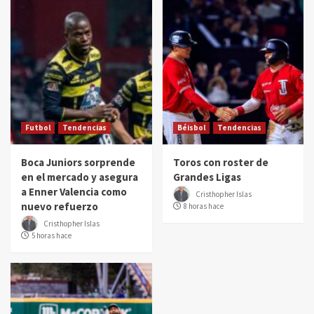
Futbol
Tendencias
Béisbol
Tendencias
Boca Juniors sorprende
Toros con roster de
en el mercado y asegura
Grandes Ligas
a Enner Valencia como
Cristhopher Islas
nuevo refuerzo
8 horas hace
Cristhopher Islas
5 horas hace