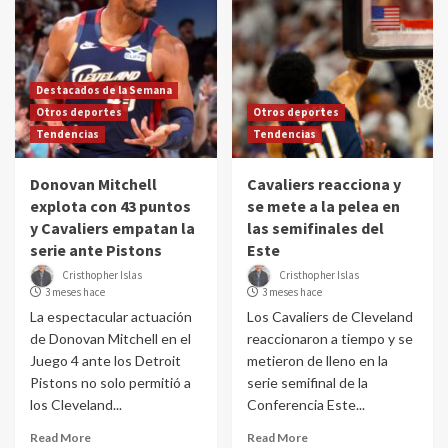
Destacados de la Semana
Otros deportes
Otros deportes
Tendencias
Tendencias
Donovan Mitchell
Cavaliers reacciona y
explota con 43 puntos
se mete a la pelea en
y Cavaliers empatan la
las semifinales del
serie ante Pistons
Este
Cristhopher Islas
Cristhopher Islas
3 meses hace
3 meses hace
La espectacular actuación
Los Cavaliers de Cleveland
de Donovan Mitchell en el
reaccionaron a tiempo y se
Juego 4 ante los Detroit
metieron de lleno en la
Pistons no solo permitió a
serie semifinal de la
los Cleveland...
Conferencia Este...
Read More
Read More