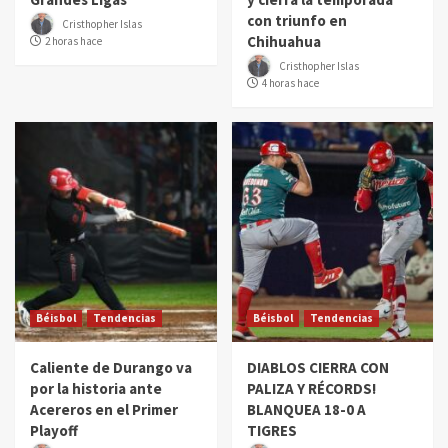
con triunfo en
Cristhopher Islas
Chihuahua
2 horas hace
Cristhopher Islas
4 horas hace
Béisbol
Tendencias
Béisbol
Tendencias
Caliente de Durango va
DIABLOS CIERRA CON
por la historia ante
PALIZA Y RÉCORDS!
Acereros en el Primer
BLANQUEA 18-0 A
Playoff
TIGRES