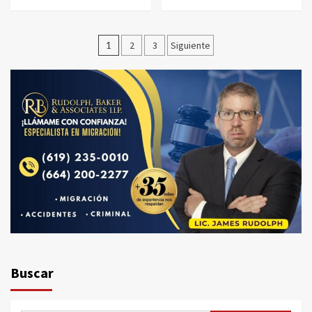
Paginación
1
2
3
Siguiente
de
entradas
Buscar