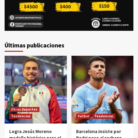
Últimas publicaciones
Otros deportes
Tendencias
Futbol
Tendencias
Logra Jesús Moreno
Barcelona insiste por
medalla histórica para el
Rodri pese al rechazo