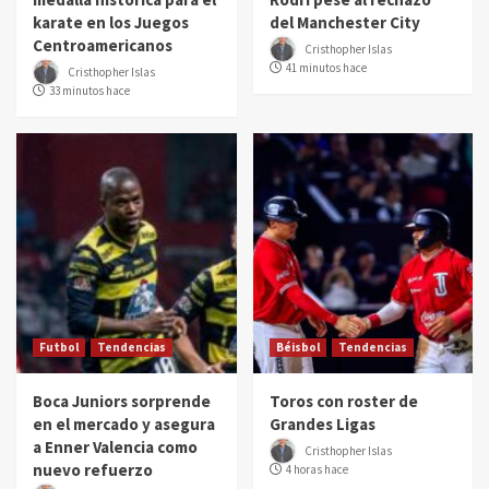
karate en los Juegos
del Manchester City
Centroamericanos
Cristhopher Islas
41 minutos hace
Cristhopher Islas
33 minutos hace
Futbol
Tendencias
Béisbol
Tendencias
Boca Juniors sorprende
Toros con roster de
en el mercado y asegura
Grandes Ligas
a Enner Valencia como
Cristhopher Islas
nuevo refuerzo
4 horas hace