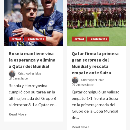
Futbol
Tendencias
Futbol
Tendencias
Bosnia mantiene viva
Qatar firma la primera
la esperanza y elimina
gran sorpresa del
a Qatar del Mundial
Mundial y rescata
empate ante Suiza
Cristhopher Islas
1 mes hace
Cristhopher Islas
2 meses hace
Bosnia y Herzegovina
cumplió con su tarea en la
Qatar consiguió un valioso
última jornada del Grupo B
empate 1-1 frente a Suiza
al derrotar 3-1 a Qatar en...
en la primera jornada del
Grupo de la Copa Mundial
Read More
de...
Read More