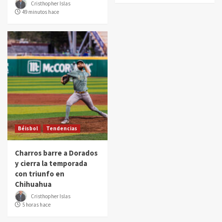
Cristhopher Islas
49 minutos hace
Béisbol
Tendencias
Charros barre a Dorados
y cierra la temporada
con triunfo en
Chihuahua
Cristhopher Islas
5 horas hace