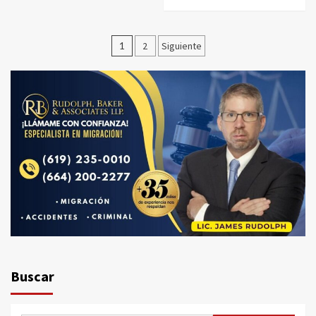
Paginación
1
2
Siguiente
de
entradas
Buscar