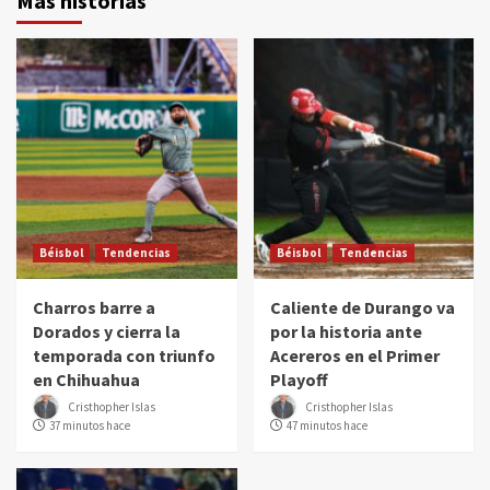
Más historias
Béisbol
Tendencias
Béisbol
Tendencias
Charros barre a
Caliente de Durango va
Dorados y cierra la
por la historia ante
temporada con triunfo
Acereros en el Primer
en Chihuahua
Playoff
Cristhopher Islas
Cristhopher Islas
37 minutos hace
47 minutos hace