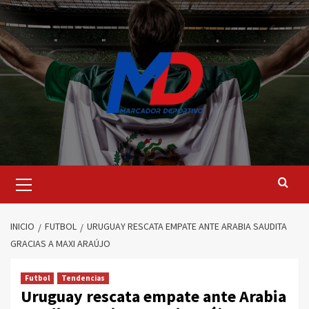
Saltar
al
contenido
Menú
principal
INICIO
FUTBOL
URUGUAY RESCATA EMPATE ANTE ARABIA SAUDITA
GRACIAS A MAXI ARAÚJO
Futbol
Tendencias
Uruguay rescata empate ante Arabia