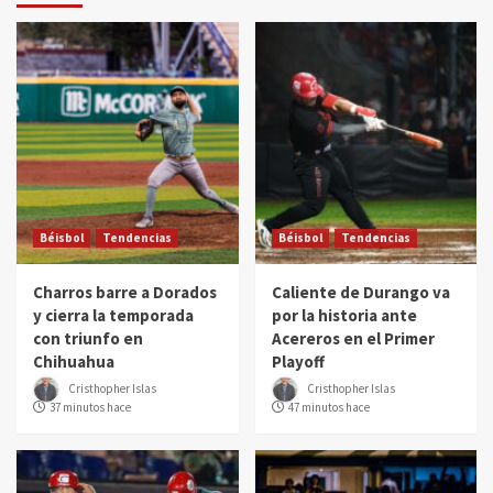
Béisbol
Tendencias
Béisbol
Tendencias
Charros barre a Dorados
Caliente de Durango va
y cierra la temporada
por la historia ante
con triunfo en
Acereros en el Primer
Chihuahua
Playoff
Cristhopher Islas
Cristhopher Islas
37 minutos hace
47 minutos hace