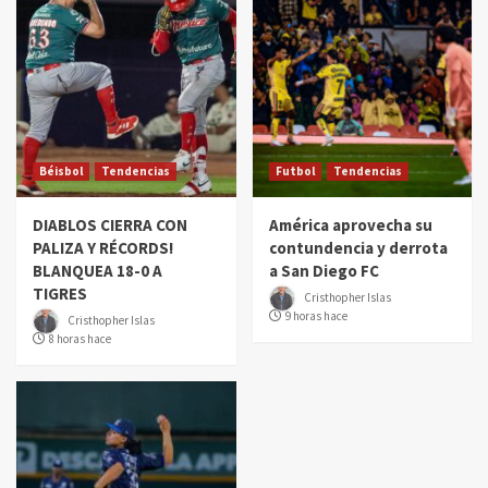
Béisbol
Tendencias
Futbol
Tendencias
DIABLOS CIERRA CON
América aprovecha su
PALIZA Y RÉCORDS!
contundencia y derrota
BLANQUEA 18-0 A
a San Diego FC
TIGRES
Cristhopher Islas
9 horas hace
Cristhopher Islas
8 horas hace