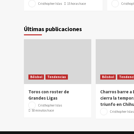
Cristhopher Islas
15 horas hace
Cristhoph
Últimas publicaciones
Béisbol
Tendencias
Béisbol
Tendenci
Toros con roster de
Charros barre a
Grandes Ligas
cierra la tempor
triunfo en Chih
Cristhopher Islas
50 minutos hace
Cristhopher Islas