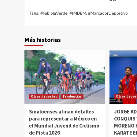
Tags:
#FabiolaVerde
,
#IMDEM
,
#MarcadorDeportivo
Más historias
Otros deportes
Tendencias
Otros depor
Sinaloenses afinan detalles
JORGE A
para representar a México en
CONQUIST
el Mundial Juvenil de Ciclismo
MORENO H
de Pista 2026
KARATE E