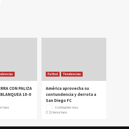
ndencias
Futbol
Tendencias
ERRA CON PALIZA
América aprovecha su
 BLANQUEA 18-0
contundencia y derrota a
San Diego FC
r Islas
Cristhopher Islas
11 horas hace