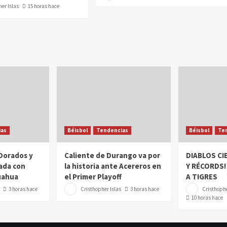
er Islas
15 horas hace
as
Béisbol
Tendencias
Béisbol
Te
 Dorados y
Caliente de Durango va por
DIABLOS CI
ada con
la historia ante Acereros en
Y RÉCORDS!
uahua
el Primer Playoff
A TIGRES
3 horas hace
Cristhopher Islas
3 horas hace
Cristhophe
10 horas hace