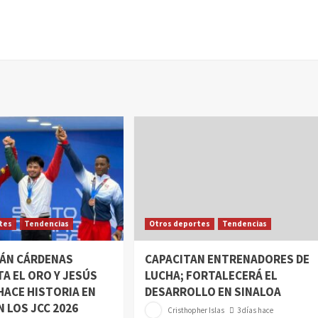
tes
Tendencias
Otros deportes
Tendencias
DÁN CÁRDENAS
CAPACITAN ENTRENADORES DE
A EL ORO Y JESÚS
LUCHA; FORTALECERÁ EL
ACE HISTORIA EN
DESARROLLO EN SINALOA
N LOS JCC 2026
Cristhopher Islas
3 días hace