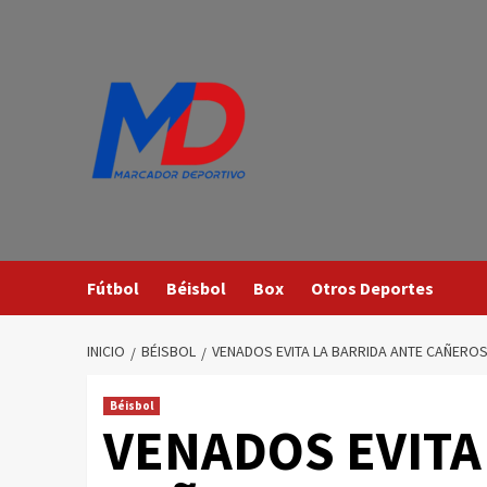
Saltar
al
contenido
Fútbol
Béisbol
Box
Otros Deportes
INICIO
BÉISBOL
VENADOS EVITA LA BARRIDA ANTE CAÑERO
Béisbol
VENADOS EVITA