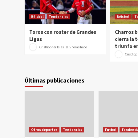
Béisbol
Tendencias
Béisbol
T
Toros con roster de Grandes
Charros b
Ligas
cierra la
triunfo e
Cristhopher Islas
5 horas hace
Cristhoph
Últimas publicaciones
Otros deportes
Tendencias
Futbol
Tendenci