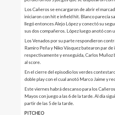
Los Cañeros se encargaron de abrir el marcad
iniciaron con hit e infield hit. Blanco parecía
llegó entonces Alejo López y conectó su segun
sus dos compañeros. López luego anotó con u
Los Venados por su parte respondieron contra
Ramiro Peña y Niko Vásquez batearon par de i
respectivamente y enseguida, Carlos Muñoz ba
al score.
En el cierre del episodio los verdes contesta
doble play con el cual anotó Marco Jaime y red
Este viernes habrá descanso para los Cañeros 
Mayos con juego a las 6 de la tarde. Al día si
partir de las 5 de la tarde.
PITCHEO