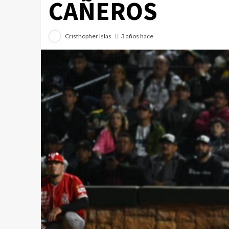
CAÑEROS
Cristhopher Islas
3 años hace