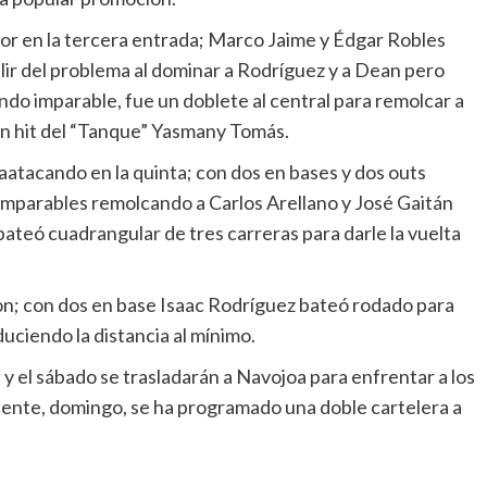
or en la tercera entrada; Marco Jaime y Édgar Robles
 salir del problema al dominar a Rodríguez y a Dean pero
do imparable, fue un doblete al central para remolcar a
n hit del “Tanque” Yasmany Tomás.
atacando en la quinta; con dos en bases y dos outs
mparables remolcando a Carlos Arellano y José Gaitán
teó cuadrangular de tres carreras para darle la vuelta
ron; con dos en base Isaac Rodríguez bateó rodado para
uciendo la distancia al mínimo.
y el sábado se trasladarán a Navojoa para enfrentar a los
guiente, domingo, se ha programado una doble cartelera a