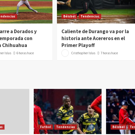
endencias
Béisbol
Tendencias
arre a Dorados y
Caliente de Durango va por la
 temporada con
historia ante Acereros en el
n Chihuahua
Primer Playoff
er Islas
6 horas hace
Cristhopher Islas
7 horas hace
as
Futbol
Tendencias
Béisbol
Te