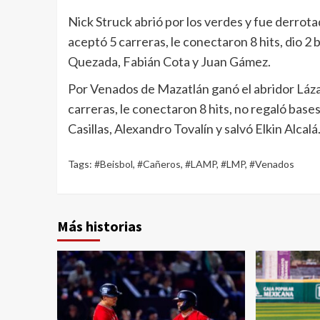
Nick Struck abrió por los verdes y fue derrota
aceptó 5 carreras, le conectaron 8 hits, dio 2 
Quezada, Fabián Cota y Juan Gámez.
Por Venados de Mazatlán ganó el abridor Láza
carreras, le conectaron 8 hits, no regaló base
Casillas, Alexandro Tovalín y salvó Elkin Alcalá
Tags:
#Beisbol
,
#Cañeros
,
#LAMP
,
#LMP
,
#Venados
Más historias