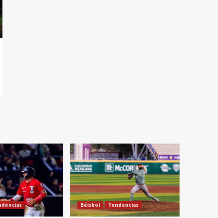
ndencias
Béisbol
Tendencias