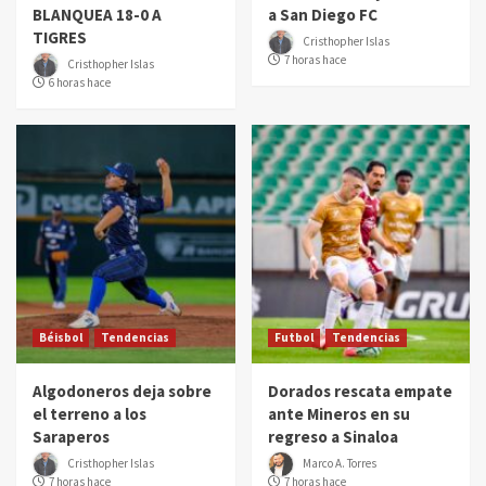
BLANQUEA 18-0 A
a San Diego FC
TIGRES
Cristhopher Islas
7 horas hace
Cristhopher Islas
6 horas hace
Béisbol
Tendencias
Futbol
Tendencias
Algodoneros deja sobre
Dorados rescata empate
el terreno a los
ante Mineros en su
Saraperos
regreso a Sinaloa
Cristhopher Islas
Marco A. Torres
7 horas hace
7 horas hace