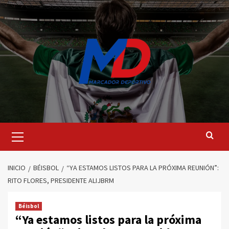
Saltar
al
contenido
Menú
principal
INICIO
BÉISBOL
“YA ESTAMOS LISTOS PARA LA PRÓXIMA REUNIÓN”:
RITO FLORES, PRESIDENTE ALIJBRM
Béisbol
“Ya estamos listos para la próxima