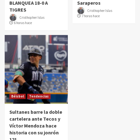
BLANQUEA 18-0 A
Saraperos
TIGRES
Cristhopher Islas
7 horas hace
Cristhopher Islas
6 horas hace
Béisbol
Tendencias
Sultanes barre la doble
cartelera ante Tecos y
Víctor Mendoza hace
historia con su jonrón
121