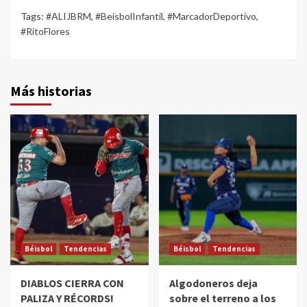
Tags:
#ALIJBRM
,
#BeisbolInfantil
,
#MarcadorDeportivo
,
#RitoFlores
Más historias
Béisbol
Tendencias
Béisbol
Tendencias
DIABLOS CIERRA CON
Algodoneros deja
PALIZA Y RÉCORDS!
sobre el terreno a los