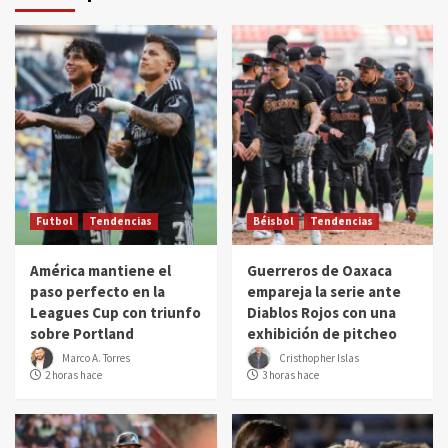
Futbol
Tendencias
Béisbol
Tendencias
América mantiene el
Guerreros de Oaxaca
paso perfecto en la
empareja la serie ante
Leagues Cup con triunfo
Diablos Rojos con una
sobre Portland
exhibición de pitcheo
Marco A. Torres
Cristhopher Islas
2 horas hace
3 horas hace