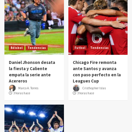
Béisbol
Tendencias
Futbol
Tendencias
Daniel Jhonson desata
Chicago Fire remonta
la fiesta y Caliente
ante Santos y avanza
empata la serie ante
con paso perfecto en la
Acereros
Leagues Cup
Marco A. Torres
Cristhopher Islas
3 horas hace
3 horas hace