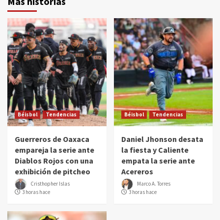
Más historias
Béisbol
Tendencias
Béisbol
Tendencias
Guerreros de Oaxaca
Daniel Jhonson desata
empareja la serie ante
la fiesta y Caliente
Diablos Rojos con una
empata la serie ante
exhibición de pitcheo
Acereros
Cristhopher Islas
Marco A. Torres
3 horas hace
3 horas hace