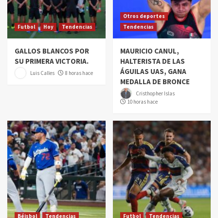
Otros deportes
Futbol
Hoy
Tendencias
Tendencias
GALLOS BLANCOS POR
MAURICIO CANUL,
SU PRIMERA VICTORIA.
HALTERISTA DE LAS
ÁGUILAS UAS, GANA
Luis Calles
8 horas hace
MEDALLA DE BRONCE
Cristhopher Islas
10 horas hace
Béisbol
Tendencias
Futbol
Tendencias