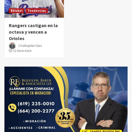
Béisbol
Tendencias
Rangers castigan en la
octava y vencen a
Orioles
Cristhopher Islas
11 horas hace