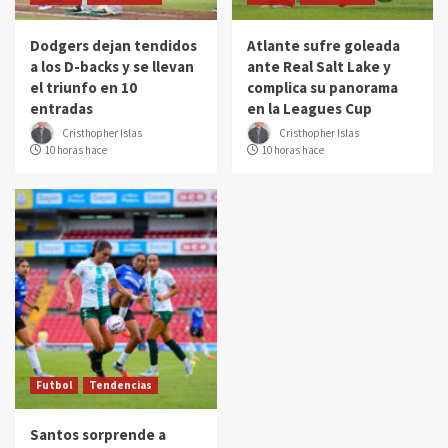
Dodgers dejan tendidos
Atlante sufre goleada
a los D-backs y se llevan
ante Real Salt Lake y
el triunfo en 10
complica su panorama
entradas
en la Leagues Cup
Cristhopher Islas
Cristhopher Islas
10 horas hace
10 horas hace
Futbol
Tendencias
Santos sorprende a