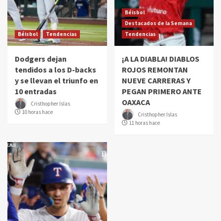
Béisbol
Destacados de la Semana
Béisbol
Tendencias
Tendencias
Dodgers dejan
¡A LA DIABLA! DIABLOS
tendidos a los D-backs
ROJOS REMONTAN
y se llevan el triunfo en
NUEVE CARRERAS Y
10 entradas
PEGAN PRIMERO ANTE
OAXACA
Cristhopher Islas
10 horas hace
Cristhopher Islas
11 horas hace