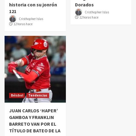
historia con su jonrón
Dorados
121
Cristhopher Islas
12 horas hace
Cristhopher Islas
12 horas hace
Béisbol
Tendencias
JUAN CARLOS ‘HAPER’
GAMBOA Y FRANKLIN
BARRETO VAN POR EL
TÍTULO DE BATEO DE LA