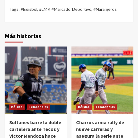
Tags:
#Beisbol
,
#LMP
,
#MarcadorDeportivo
,
#Naranjeros
Más historias
Béisbol
Tendencias
Béisbol
Tendencias
Sultanes barre la doble
Charros arma rally de
cartelera ante Tecos y
nueve carreras y
Víctor Mendoza hace
asegura la serie ante