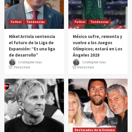
Futbol
Tendencias
Futbol
Tendencias
Mikel Arriola sentencia
México sufre, remonta y
el futuro de la Liga de
vuelve a los Juegos
Expansión: “Es una liga
Olímpicos; estará en Los
de desarrollo”
Ángeles 2028
Cristhopher Islas
Cristhopher Islas
3 horas hace
4 horas hace
Destacados de la Semana