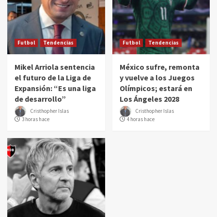
Futbol
Tendencias
Futbol
Tendencias
Mikel Arriola sentencia
México sufre, remonta
el futuro de la Liga de
y vuelve a los Juegos
Expansión: “Es una liga
Olímpicos; estará en
de desarrollo”
Los Ángeles 2028
Cristhopher Islas
Cristhopher Islas
3 horas hace
4 horas hace