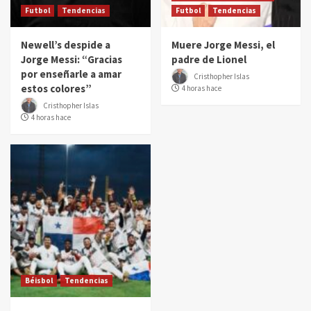
Futbol
Tendencias
Futbol
Tendencias
Newell’s despide a
Muere Jorge Messi, el
Jorge Messi: “Gracias
padre de Lionel
por enseñarle a amar
Cristhopher Islas
estos colores”
4 horas hace
Cristhopher Islas
4 horas hace
Béisbol
Tendencias