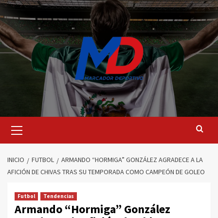
Saltar
al
contenido
Menú
principal
INICIO
FUTBOL
ARMANDO “HORMIGA” GONZÁLEZ AGRADECE A LA
AFICIÓN DE CHIVAS TRAS SU TEMPORADA COMO CAMPEÓN DE GOLEO
Futbol
Tendencias
Armando “Hormiga” González