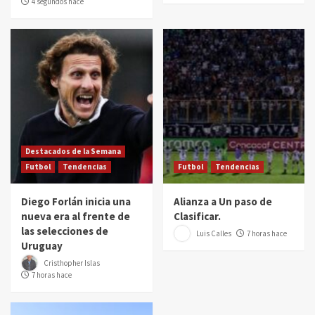
4 segundos hace
Destacados de la Semana
Futbol
Tendencias
Futbol
Tendencias
Diego Forlán inicia una
Alianza a Un paso de
nueva era al frente de
Clasificar.
las selecciones de
Luis Calles
7 horas hace
Uruguay
Cristhopher Islas
7 horas hace