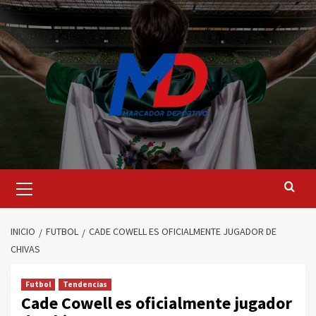
Saltar
al
contenido
Menú
principal
INICIO
FUTBOL
CADE COWELL ES OFICIALMENTE JUGADOR DE
CHIVAS
Futbol
Tendencias
Cade Cowell es oficialmente jugador