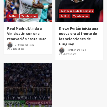
Destacados de la Semana
Futbol
Tendencias
Futbol
Tendencias
Real Madrid blinda a
Diego Forlán inicia una
Vinicius Jr. con una
nueva era al frente de
renovación hasta 2032
las selecciones de
Uruguay
Cristhopher Islas
2 horas hace
Cristhopher Islas
5 horas hace