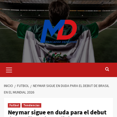
Saltar
al
contenido
Menú
principal
INICIO
FUTBOL
NEYMAR SIGUE EN DUDA PARA EL DEBUT DE BRASIL
EN EL MUNDIAL 2026
Futbol
Tendencias
Neymar sigue en duda para el debut