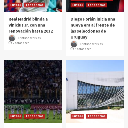
Futbol
Tendencias
Futbol
Tendencias
Real Madrid blinda a
Diego Forlán inicia una
Vinicius Jr. con una
nueva era al frente de
renovación hasta 2032
las selecciones de
Uruguay
Cristhopher Islas
2 horas hace
Cristhopher Islas
5 horas hace
Futbol
Tendencias
Futbol
Tendencias