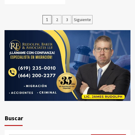
Paginación
1
2
3
Siguiente
de
entradas
Buscar