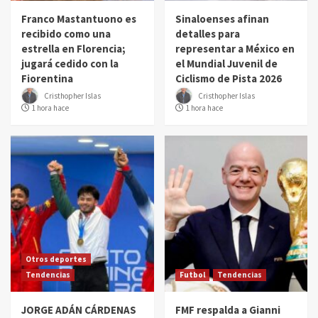
Franco Mastantuono es
Sinaloenses afinan
recibido como una
detalles para
estrella en Florencia;
representar a México en
jugará cedido con la
el Mundial Juvenil de
Fiorentina
Ciclismo de Pista 2026
Cristhopher Islas
Cristhopher Islas
1 hora hace
1 hora hace
Otros deportes
Tendencias
Futbol
Tendencias
JORGE ADÁN CÁRDENAS
FMF respalda a Gianni