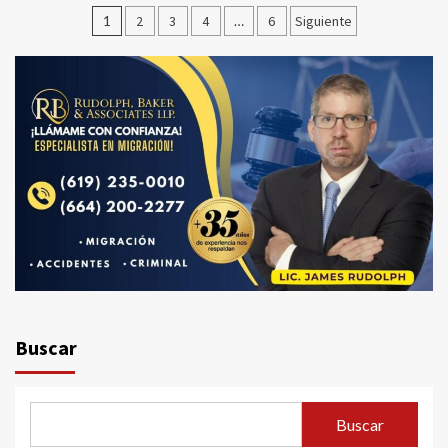
Paginación
1
2
3
4
…
6
Siguiente
de
entradas
Buscar
Buscar