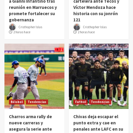
a Gianni Infantino tras
cartelera ante Tecos y
reunión en Marruecos y
Víctor Mendoza hace
promete fortalecer su
historia con su jonrón
gobernanza
121
Cristhopher Islas
Cristhopher Islas
2 horas hace
2 horas hace
Béisbol
Tendencias
Futbol
Tendencias
Charros arma rally de
Chivas deja escapar el
nueve carreras y
punto extra y cae en
asegura la serie ante
penales ante LAFC en su