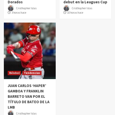
Dorados
debut en la Leagues Cup
Cristhopher Islas
Cristhopher Islas
3 horas hace
10 horas hace
Béisbol
Tendencias
JUAN CARLOS ‘HAPER’
GAMBOA Y FRANKLIN
BARRETO VAN POR EL
TÍTULO DE BATEO DE LA
LMB
Cristhopher Islas