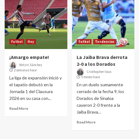
Futbol
Hoy
Futbol
Tendencias
¡Amargo empate!
La Jaiba Brava derrota
2-0 a los Dorados
Ahtziri Sánchez
2 semanas hace
Cristhopher Islas
5 meses hace
La liga de expansión inició y
el tapatío debutó en la
En un duelo sumamente
Jornada 1 del Clausura
cerrado de la fecha 9, los
2026 en su casa con...
Dorados de Sinaloa
cayeron 2-0 frente a la
Read More
Jaiba Brava...
Read More