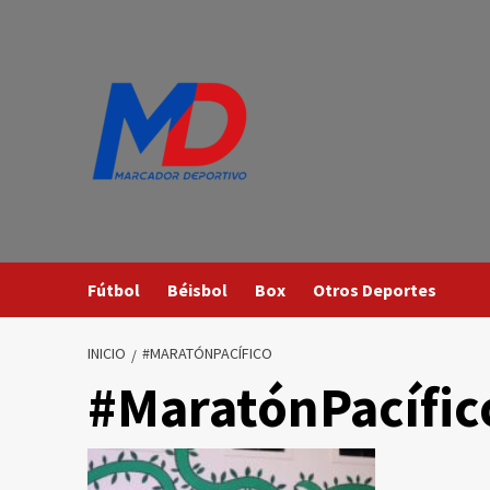
Saltar
al
contenido
Fútbol
Béisbol
Box
Otros Deportes
INICIO
#MARATÓNPACÍFICO
#MaratónPacífic