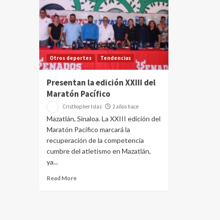
Otros deportes
Tendencias
Presentan la edición XXIII del
Maratón Pacífico
Cristhopher Islas
2 años hace
Mazatlán, Sinaloa. La XXIII edición del
Maratón Pacífico marcará la
recuperación de la competencia
cumbre del atletismo en Mazatlán,
ya...
Read More