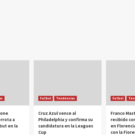
as
Futbol
Tendencias
Futbol
Ten
pone
Cruz Azul vence al
Franco Mas
rrota a
Philadelphia y confirma su
recibido co
but en la
candidatura en la Leagues
en Florenci
Cup
con la Fior